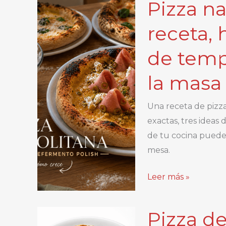
Pizza na
napolitana
para
receta, 
2
de temp
pizzas:
cantidades
la masa
exactas,
receta
Una receta de pizz
y
exactas, tres ideas
proceso
de tu cocina puede d
paso
mesa.
a
paso
Pizza
Leer más »
napolitana
con
Pizza d
poolish: