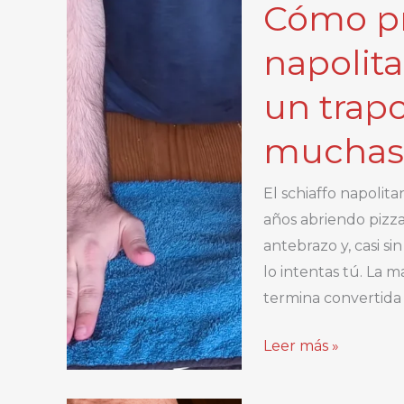
Cómo pra
napolita
un trapo
muchas 
El schiaffo napolit
años abriendo pizzas
antebrazo y, casi s
lo intentas tú. La
termina convertida 
Cómo
Leer más »
practicar
el