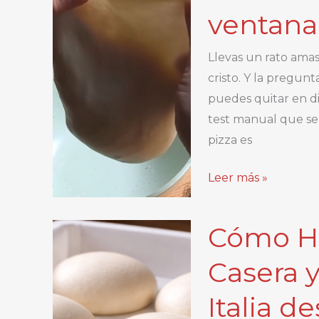
ventana
tres
quesos:
Llevas un rato ama
receta
cristo. Y la pregunta
con
puedes quitar en d
masa
test manual que se
fina
pizza es
sin
levadura
Cómo
Leer más »
saber
si
Cómo Ha
tu
masa
Casera y
está
Italia d
bien