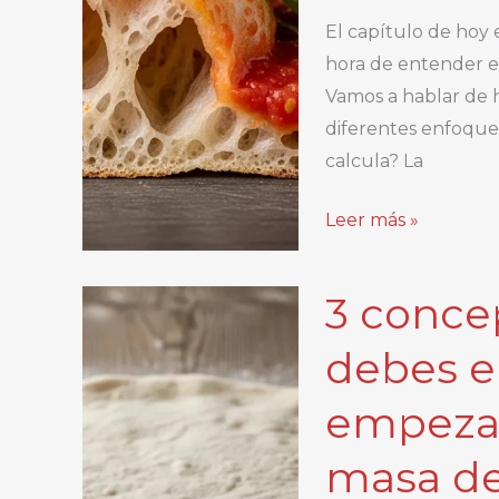
sentir
El capítulo de hoy 
que
hora de entender e
estás
Vamos a hablar de h
en
diferentes enfoques
Italia
calcula? La
desde
el
Hidratación
Leer más »
primer
en
bocado.
la
3 conce
masa
de
debes e
pizza:
empezar
qué
es
masa de
y