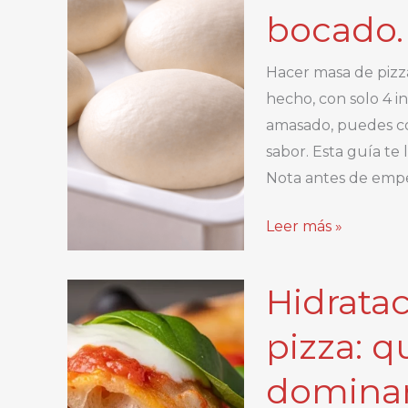
amasada:
bocado.
Técnica
de
Hacer masa de pizza
la
hecho, con solo 4 i
ventana
amasado, puedes con
en
sabor. Esta guía te
pizza
Nota antes de empe
Cómo
Leer más »
Hacer
Masa
Hidrata
de
Pizza
pizza: 
Casera
dominar
y