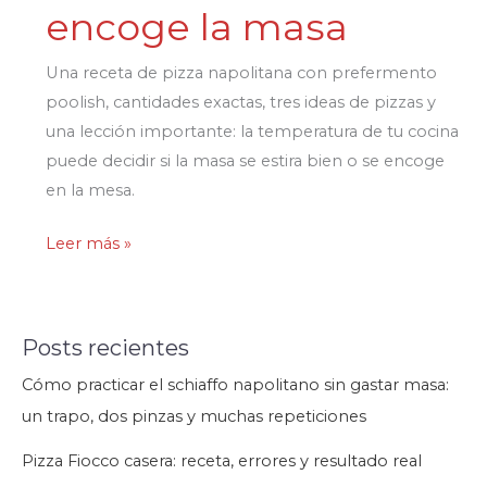
encoge la masa
Una receta de pizza napolitana con prefermento
poolish, cantidades exactas, tres ideas de pizzas y
una lección importante: la temperatura de tu cocina
puede decidir si la masa se estira bien o se encoge
en la mesa.
Pizza
Leer más »
napolitana
con
poolish:
Posts recientes
receta,
Cómo practicar el schiaffo napolitano sin gastar masa:
hidratación
un trapo, dos pinzas y muchas repeticiones
y
el
Pizza Fiocco casera: receta, errores y resultado real
error