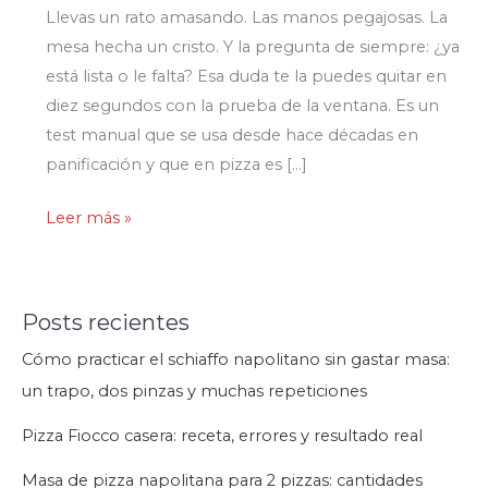
Llevas un rato amasando. Las manos pegajosas. La
mesa hecha un cristo. Y la pregunta de siempre: ¿ya
está lista o le falta? Esa duda te la puedes quitar en
diez segundos con la prueba de la ventana. Es un
test manual que se usa desde hace décadas en
panificación y que en pizza es […]
Cómo
Leer más »
saber
si
tu
Posts recientes
masa
Cómo practicar el schiaffo napolitano sin gastar masa:
está
un trapo, dos pinzas y muchas repeticiones
bien
amasada:
Pizza Fiocco casera: receta, errores y resultado real
Técnica
Masa de pizza napolitana para 2 pizzas: cantidades
de