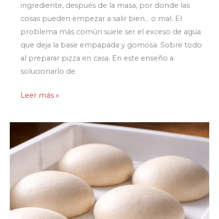
ingrediente, después de la masa, por donde las
cosas pueden empezar a salir bien… o mal. El
problema más común suele ser el exceso de agua
que deja la base empapada y gomosa. Sobre todo
al preparar pizza en casa. En este enseño a
solucionarlo de
Salsa
Leer más »
de
Tomate
para
Pizza:
el
truco
para
que
No