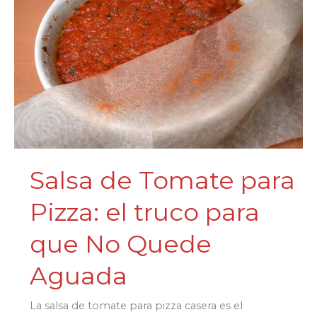
hidratación
y
el
error
de
temperatura
que
encoge
la
Salsa de Tomate para
masa
Pizza: el truco para
que No Quede
Aguada
La salsa de tomate para pizza casera es el