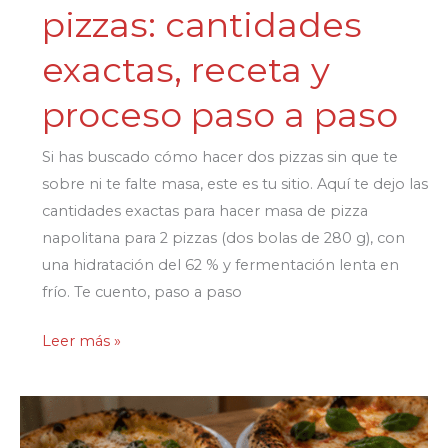
muchas
pizzas: cantidades
repeticiones
exactas, receta y
proceso paso a paso
Si has buscado cómo hacer dos pizzas sin que te
sobre ni te falte masa, este es tu sitio. Aquí te dejo las
cantidades exactas para hacer masa de pizza
napolitana para 2 pizzas (dos bolas de 280 g), con
una hidratación del 62 % y fermentación lenta en
frío. Te cuento, paso a paso
Masa
Leer más »
de
pizza
napolitana
para