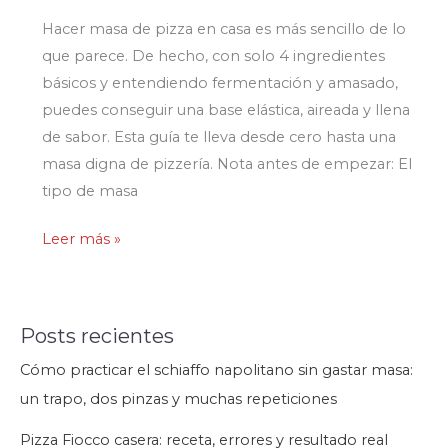
Hacer masa de pizza en casa es más sencillo de lo
que parece. De hecho, con solo 4 ingredientes
básicos y entendiendo fermentación y amasado,
puedes conseguir una base elástica, aireada y llena
de sabor. Esta guía te lleva desde cero hasta una
masa digna de pizzería. Nota antes de empezar: El
tipo de masa
Cómo
Leer más »
Hacer
Masa
de
Posts recientes
Pizza
Cómo practicar el schiaffo napolitano sin gastar masa:
Casera
un trapo, dos pinzas y muchas repeticiones
y
sentir
Pizza Fiocco casera: receta, errores y resultado real