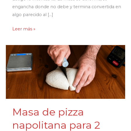
engancha donde no debe y termina convertida en
algo parecido al […]
Cómo
Leer más »
practicar
el
schiaffo
napolitano
sin
gastar
masa:
un
trapo,
dos
Masa de pizza
pinzas
napolitana para 2
y